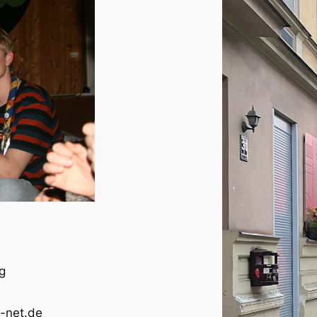
g
-net.de